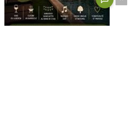
Quand le soleil se couche sur le
Domaine des Grès
,
le 901 prend des airs de guinguette et invite à profiter
des douces soirées d’été au cœur du Luberon.
Au programme :
vins du Luberon
, cuisine au
barbecue, musique live et ambiance conviviale au
bord de l’eau, dans un cadre naturel propice à la
détente.
Une soirée chaleureuse à partager entre amis, en
famille ou en amoureux, dans l’atmosphère