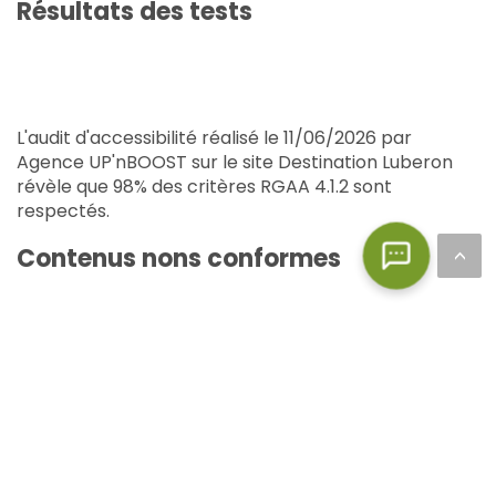
Résultats des tests
L'audit d'accessibilité réalisé le 11/06/2026 par
Agence UP'nBOOST sur le site Destination Luberon
révèle que 98% des critères RGAA 4.1.2 sont
respectés.
Contenus nons conformes
<
Les critères suivants du référentiel général
d'amélioration de l'accessibilité ont été jugés non-
remplis et peuvent fortement impacter le confort
de navigation. Ils seront au coeur des futures
évolutions du site pour les mettre en conformité