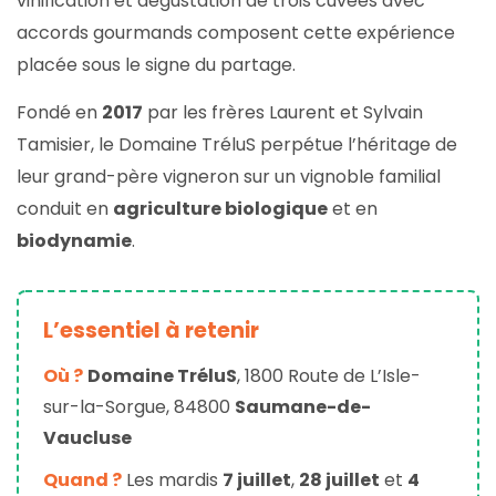
vinification et dégustation de trois cuvées avec
accords gourmands composent cette expérience
placée sous le signe du partage.
Fondé en
2017
par les frères Laurent et Sylvain
Tamisier, le Domaine TréluS perpétue l’héritage de
leur grand-père vigneron sur un vignoble familial
conduit en
agriculture biologique
et en
biodynamie
.
L’essentiel à retenir
Où ?
Domaine TréluS
, 1800 Route de L’Isle-
sur-la-Sorgue, 84800
Saumane-de-
Vaucluse
Quand ?
Les mardis
7 juillet
,
28 juillet
et
4